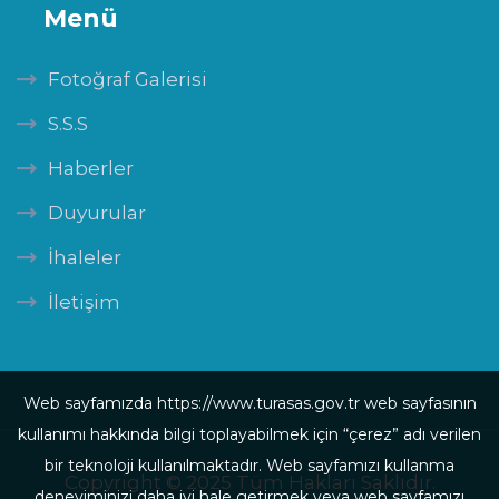
Menü
Fotoğraf Galerisi
S.S.S
Haberler
Duyurular
İhaleler
İletişim
Web sayfamızda https://www.turasas.gov.tr web sayfasının
kullanımı hakkında bilgi toplayabilmek için “çerez” adı verilen
bir teknoloji kullanılmaktadır. Web sayfamızı kullanma
Copyright © 2025 Tüm Hakları Saklıdır.
deneyiminizi daha iyi hale getirmek veya web sayfamızı