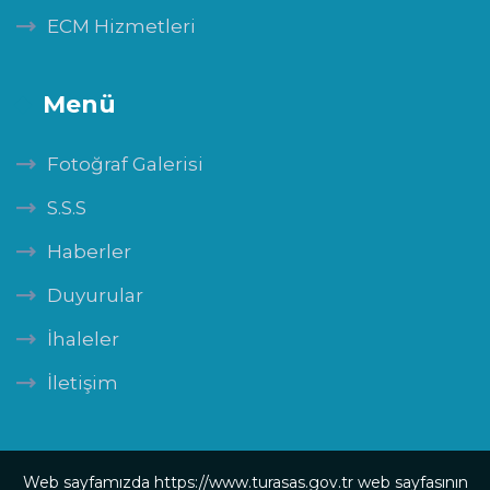
ECM Hizmetleri
Menü
Fotoğraf Galerisi
S.S.S
Haberler
Duyurular
İhaleler
İletişim
Web sayfamızda https://www.turasas.gov.tr web sayfasının